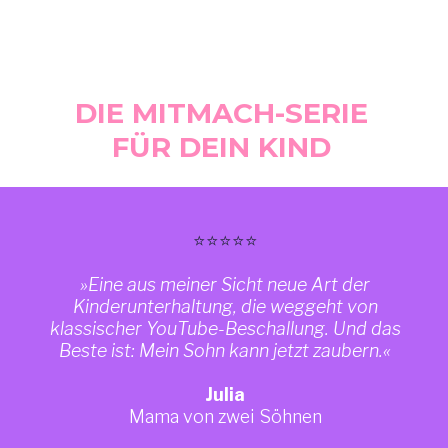
DIE MITMACH-SERIE
FÜR DEIN KIND
⭐
⭐⭐⭐⭐
»Eine aus meiner Sicht neue Art der
Kinderunterhaltung, die weggeht von
klassischer YouTube-Beschallung. Und das
Beste ist: Mein Sohn kann jetzt zaubern.
«
Julia
Mama von zwei Söhnen